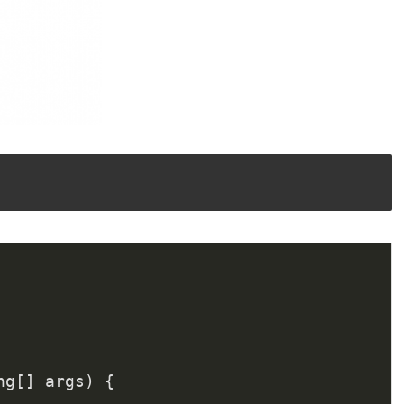
ng[] args)
{
