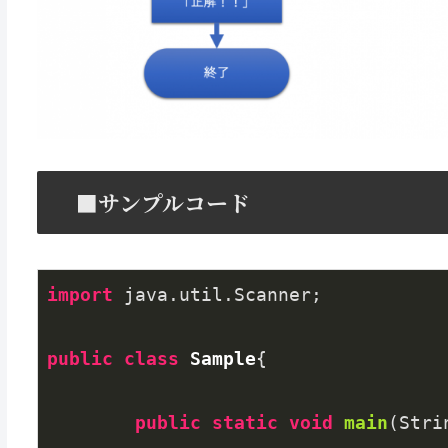
■サンプルコード
import
 java.util.Scanner;

public
class
Sample
{

public
static
void
main
(Stri