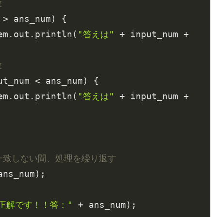
数
 > ans_num) {

ystem.out.println(
"答えは"
 + input_num + 
数
ut_num < ans_num) {

ystem.out.println(
"答えは"
 + input_num + 
一致しない間、処理を繰り返す
ns_num);

"正解です！！答："
 + ans_num);
