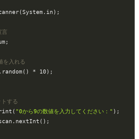
canner(System.in);

宣言
m;

数値を入れる
.random() * 
10
);

ットする
print(
"0から9の数値を入力してください："
);
