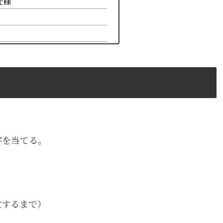
仕様
字を当てる。
致するまで）