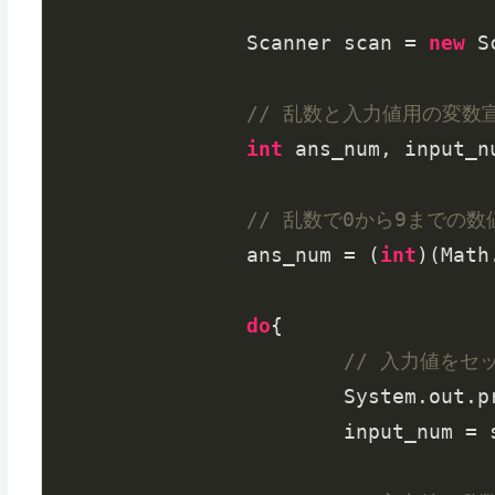
		Scanner scan = 
new
 S
// 乱数と入力値用の変数
int
 ans_num, input_nu
// 乱数で0から9までの
		ans_num = (
int
)(Math
do
{

// 入力値をセ
			System.out.
			input_num = scan.nextInt();
