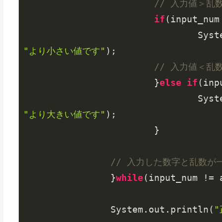
// 入力値＞乱
if
(input_num
				S
"より小さい値です"
);

// 入力値＜乱
			}
else
if
(inp
				S
"より大きい値です"
);

			}

// 入力した数字と乱数が
		}
while
(input_num != a
		System.out.println(