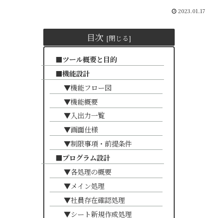
2023.01.17
目次
■ツール概要と目的
■機能設計
▼機能フロー図
▼機能概要
▼入出力一覧
▼画面仕様
▼制限事項・前提条件
■プログラム設計
▼各処理の概要
▼メイン処理
▼社員存在確認処理
▼シート新規作成処理