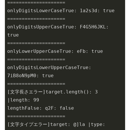
====================

onlyDigitsLowerCaseTrue: 1a2s3d: true

====================

onlyDigitsUpperCaseTrue: F4G5H6JKL: 
true

====================

onlyLowerUpperCaseTrue: eFb: true

====================

onlyDigitsLowerUpperCaseTrue: 
7iB8oN9pM0: true

====================

[文字長さエラー]target.length(): 3 
|length: 99

lengthFalse: q2F: false

====================

[文字タイプエラー]target: @]la |type: 