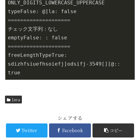
ONLY_DIGITS_LOWERCASE_UPPERCASE

typeFalse: @]la: false

====================

チェック文字列：なし

emptyFalse: : false

====================

freeLengthTypeTrue: 
sdizhfsiuefhsoiefj]odsifj-3549[][@:: 
true
Java
シェアする
Twitter
Facebook
コピー