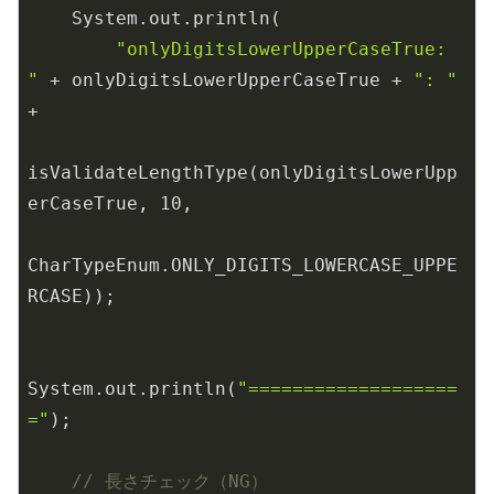
    System.out.println(

"onlyDigitsLowerUpperCaseTrue: 
"
 + onlyDigitsLowerUpperCaseTrue + 
": "
+

isValidateLengthType(onlyDigitsLowerUpp
erCaseTrue, 
10
,

CharTypeEnum.ONLY_DIGITS_LOWERCASE_UPPE
RCASE));

System.out.println(
"===================
="
);

// 長さチェック（NG）