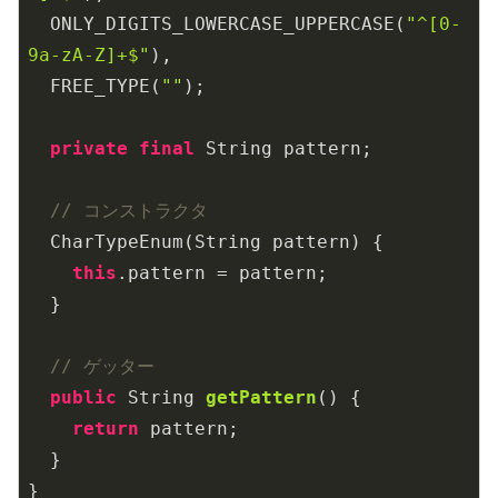
  ONLY_DIGITS_LOWERCASE_UPPERCASE(
"^[0-
9a-zA-Z]+$"
),

  FREE_TYPE(
""
);

private
final
 String pattern;

// コンストラクタ
  CharTypeEnum(String pattern) {

this
.pattern = pattern;

  }

// ゲッター
public
 String 
getPattern
()
{

return
 pattern;

  }
