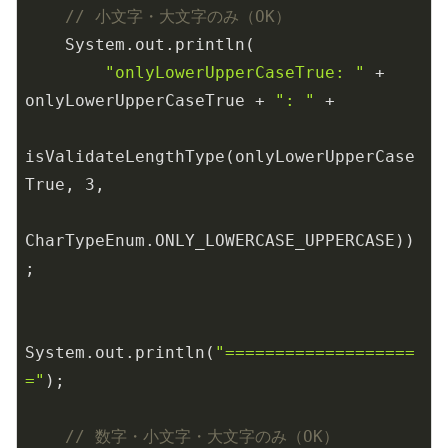
// 小文字・大文字のみ（OK）
    System.out.println(

"onlyLowerUpperCaseTrue: "
 + 
onlyLowerUpperCaseTrue + 
": "
 +

isValidateLengthType(onlyLowerUpperCase
True, 
3
,

CharTypeEnum.ONLY_LOWERCASE_UPPERCASE))
;

System.out.println(
"===================
="
);

// 数字・小文字・大文字のみ（OK）