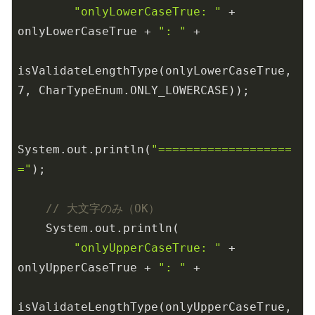
"onlyLowerCaseTrue: "
 + 
onlyLowerCaseTrue + 
": "
 +

isValidateLengthType(onlyLowerCaseTrue, 
7
, CharTypeEnum.ONLY_LOWERCASE));

System.out.println(
"===================
="
);

// 大文字のみ（OK）
    System.out.println(

"onlyUpperCaseTrue: "
 + 
onlyUpperCaseTrue + 
": "
 +

isValidateLengthType(onlyUpperCaseTrue, 