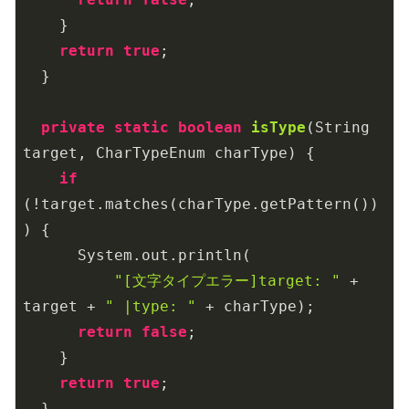
    }

return
true
;

  }

private
static
boolean
isType
(String 
target, CharTypeEnum charType)
{

if
(!target.matches(charType.getPattern())
) {

      System.out.println(

"[文字タイプエラー]target: "
 + 
target + 
" |type: "
 + charType);

return
false
;

    }

return
true
;

  }
