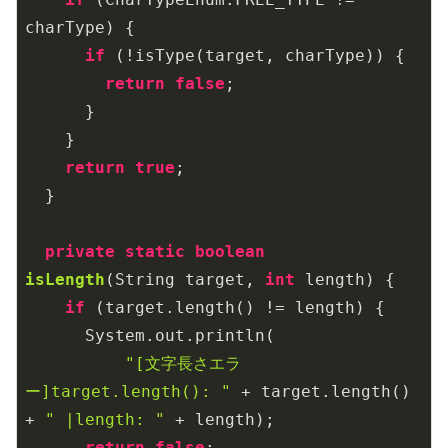
charType) {

if
 (!isType(target, charType)) {

return
false
;

      }

    }

return
true
;

  }

private
static
boolean
isLength
(String target, 
int
 length)
{

if
 (target.length() != length) {

      System.out.println(

"[文字長さエラ
ー]target.length(): "
 + target.length() 
+ 
" |length: "
 + length);

return
false
;
