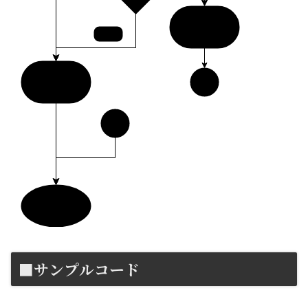
return
False
true
return True
1
1
終了
■サンプルコード