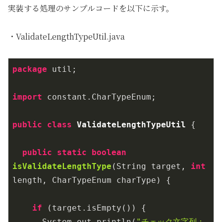
実装する処理のサンプルコードを以下に示す。
・ValidateLengthTypeUtil.java
package
 util;

import
 constant.CharTypeEnum;

public
class
ValidateLengthTypeUtil
{

public
static
boolean
isValidateLengthType
(String target, 
int
length, CharTypeEnum charType)
{

if
 (target.isEmpty()) {

      System.out.println(
"チェック文字列：