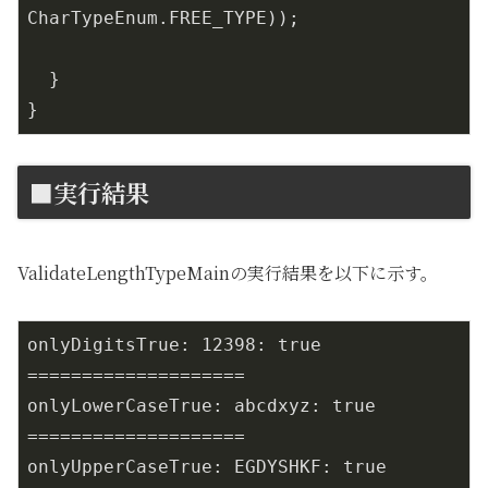
CharTypeEnum.FREE_TYPE));

  }

■実行結果
ValidateLengthTypeMainの実行結果を以下に示す。
onlyDigitsTrue: 12398: true

====================

onlyLowerCaseTrue: abcdxyz: true

====================

onlyUpperCaseTrue: EGDYSHKF: true
