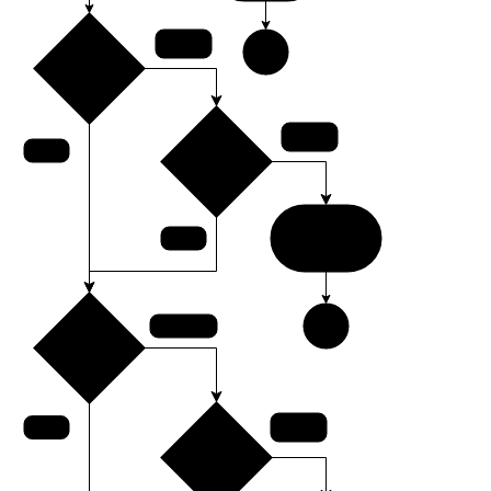
0以外
1
長さ
false
0
長さチェック
処理結果
true
return
False
free以外
1
形式
free
false
形式チェック
処理結果