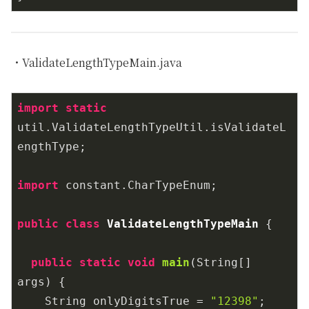
・ValidateLengthTypeMain.java
import
static
util.ValidateLengthTypeUtil.isValidateL
engthType;

import
 constant.CharTypeEnum;

public
class
ValidateLengthTypeMain
{

public
static
void
main
(String[] 
args)
{

    String onlyDigitsTrue = 
"12398"
;
