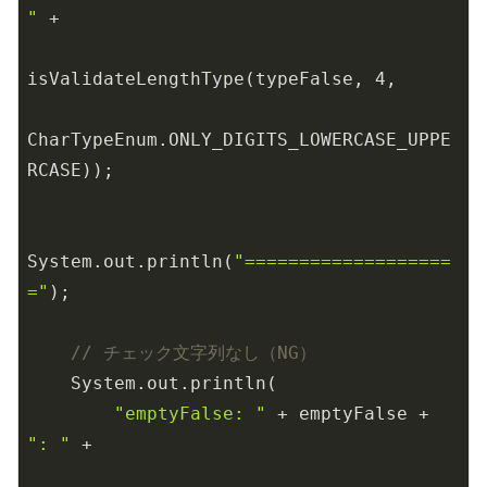
"
 +

isValidateLengthType(typeFalse, 
4
,

CharTypeEnum.ONLY_DIGITS_LOWERCASE_UPPE
RCASE));

System.out.println(
"===================
="
);

// チェック文字列なし（NG）
    System.out.println(

"emptyFalse: "
 + emptyFalse + 
": "
 +
