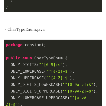
・CharTypeEnum.java
package
 constant;

public
enum
 CharTypeEnum {

  ONLY_DIGITS(
"^[0-9]+$"
),

  ONLY_LOWERCASE(
"^[a-z]+$"
),

  ONLY_UPPERCASE(
"^[A-Z]+$"
),

  ONLY_DIGITS_LOWERCASE(
"^[0-9a-z]+$"
),

  ONLY_DIGITS_UPPERCASE(
"^[0-9A-Z]+$"
),

  ONLY_LOWERCASE_UPPERCASE(
"^[a-zA-
Z]+$"
),
