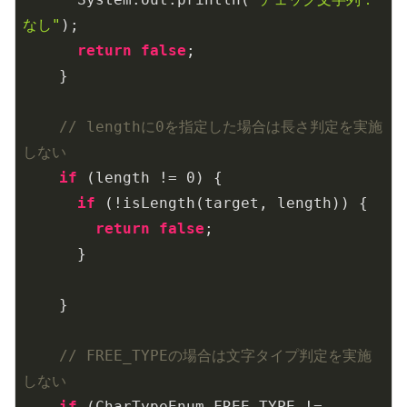
なし"
);

return
false
;

    }

// lengthに0を指定した場合は長さ判定を実施
しない
if
 (length != 
0
) {

if
 (!isLength(target, length)) {

return
false
;

      }

    }

// FREE_TYPEの場合は文字タイプ判定を実施
しない
if
 (CharTypeEnum.FREE_TYPE != 