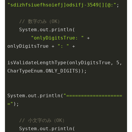
"sdizhfsiuefhsoiefj]odsifj-3549[][@:"
;

// 数字のみ（OK）
    System.out.println(

"onlyDigitsTrue: "
 + 
onlyDigitsTrue + 
": "
 +

isValidateLengthType(onlyDigitsTrue, 
5
, 
CharTypeEnum.ONLY_DIGITS));

System.out.println(
"===================
="
);

// 小文字のみ（OK）
    System.out.println(
