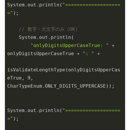
System.out.println(
"===================
="
);

// 数字・大文字のみ（OK）
    System.out.println(

"onlyDigitsUpperCaseTrue: "
 + 
onlyDigitsUpperCaseTrue + 
": "
 +

isValidateLengthType(onlyDigitsUpperCas
eTrue, 
9
, 
CharTypeEnum.ONLY_DIGITS_UPPERCASE));

System.out.println(
"===================
="
);
