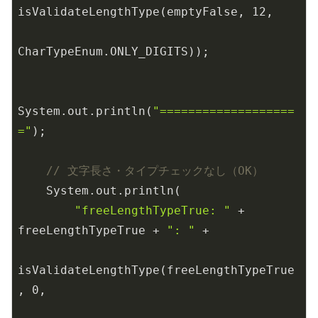
isValidateLengthType(emptyFalse, 
12
,

CharTypeEnum.ONLY_DIGITS));

System.out.println(
"===================
="
);

// 文字長さ・タイプチェックなし（OK）
    System.out.println(

"freeLengthTypeTrue: "
 + 
freeLengthTypeTrue + 
": "
 +

isValidateLengthType(freeLengthTypeTrue
, 
0
,
