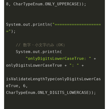
8
, CharTypeEnum.ONLY_UPPERCASE));

System.out.println(
"===================
="
);

// 数字・小文字のみ（OK）
    System.out.println(

"onlyDigitsLowerCaseTrue: "
 + 
onlyDigitsLowerCaseTrue + 
": "
 +

isValidateLengthType(onlyDigitsLowerCas
eTrue, 
6
, 
CharTypeEnum.ONLY_DIGITS_LOWERCASE));
