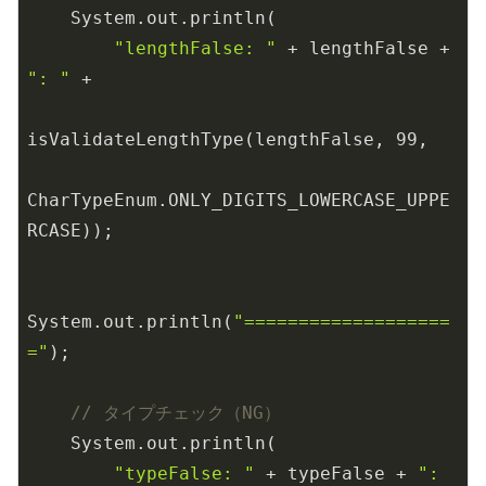
    System.out.println(

"lengthFalse: "
 + lengthFalse + 
": "
 +

isValidateLengthType(lengthFalse, 
99
,

CharTypeEnum.ONLY_DIGITS_LOWERCASE_UPPE
RCASE));

System.out.println(
"===================
="
);

// タイプチェック（NG）
    System.out.println(

"typeFalse: "
 + typeFalse + 
": 