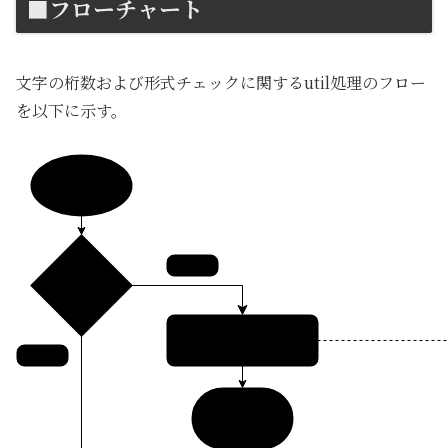
■フローチャート
文字の桁数および形式チェックに関するutil処理のフロー
を以下に示す。
開始
なし
チェック対象
文字列
エラー出力
あり
return
False