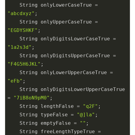
    String onlyLowerCaseTrue = 
"abcdxyz"
;

    String onlyUpperCaseTrue = 
"EGDYSHKF"
;

    String onlyDigitsLowerCaseTrue = 
"1a2s3d"
;

    String onlyDigitsUpperCaseTrue = 
"F4G5H6JKL"
;

    String onlyLowerUpperCaseTrue = 
"eFb"
;

    String onlyDigitsLowerUpperCaseTrue 
= 
"7iB8oN9pM0"
;

    String lengthFalse = 
"q2F"
;

    String typeFalse = 
"@]la"
;

    String emptyFalse = 
""
;

    String freeLengthTypeTrue = 