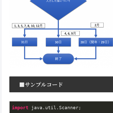
■サンプルコード
import
 java.util.Scanner;
