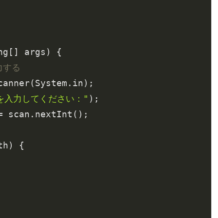
ng[] args)
{

力する
canner(System.in);

を入力してください："
);

= scan.nextInt();

h) {
