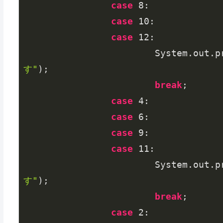
case
8
:

case
10
:

case
12
:

			System.out
す"
);

break
;

case
4
:

case
6
:

case
9
:

case
11
:

			System.out
す"
);

break
;

case
2
:
