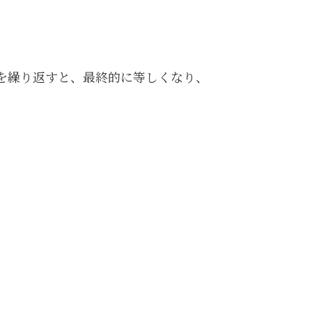
い]を繰り返すと、最終的に等しくなり、