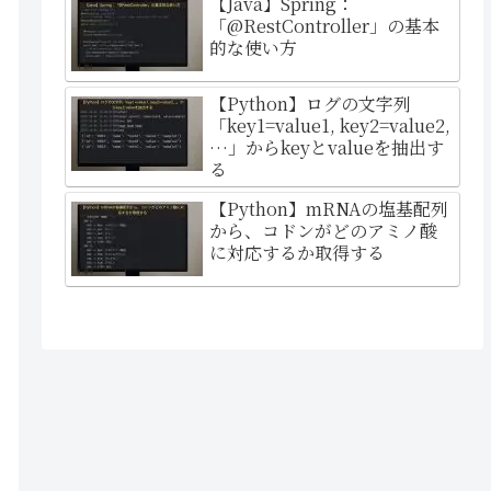
【Java】Spring：
「@RestController」の基本
的な使い方
【Python】ログの文字列
「key1=value1, key2=value2,
…」からkeyとvalueを抽出す
る
【Python】mRNAの塩基配列
から、コドンがどのアミノ酸
に対応するか取得する