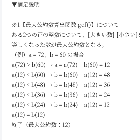
▼補足説明
※1【最大公約数算出関数 gcf()】について
ある2つの正の整数について、[大きい数]-[小さ
等しくなった数が最大公約数となる。
（例）a = 72、b = 60 の場合
a(72) > b(60) → a = a(72) – b(60) = 12
a(12) < b(60) → b = b(60) – a(12) = 48
a(12) < b(48) → b = b(48) – a(12) = 36
a(12) < b(36) → b = b(36) – a(12) = 24
a(12) < b(24) → b = b(24) – a(12) = 12
a(12) = b(12)
終了（最大公約数：12）