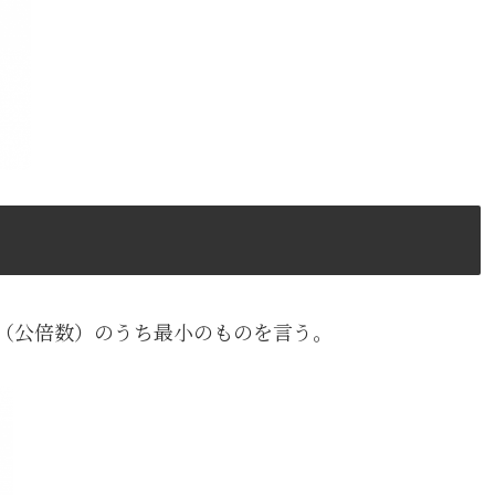
（公倍数）のうち最小のものを言う。