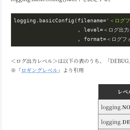
logging.basicConfig(filename=
'＜ログ
                    , level=＜ログ出力レベル＞

                    , for
＜ログ出力レベル＞は以下の表のうち、「DEBUG
※「
ロギングレベル
」より引用
レベ
logging.
NO
logging.
DE