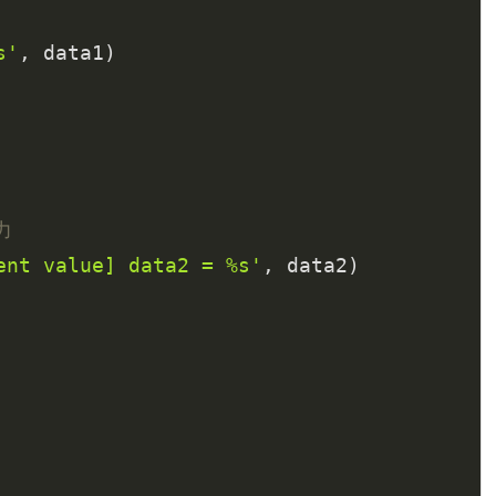
s'
, data1)

力
ent value] data2 = %s'
, data2)
