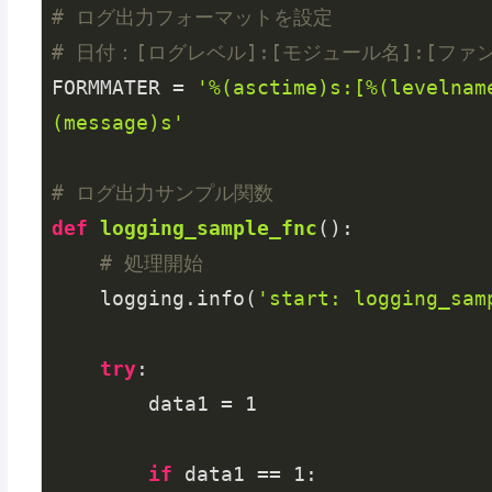
# ログ出力フォーマットを設定
# 日付：[ログレベル]:[モジュール名]:[ファ
FORMMATER = 
'%(asctime)s:[%(levelnam
(message)s'
# ログ出力サンプル関数
def
logging_sample_fnc
()
:
# 処理開始
    logging.info(
'start: logging_sam
try
:

        data1 = 
1
if
 data1 == 
1
:
