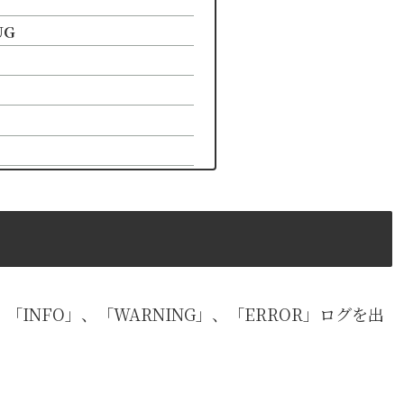
UG
BUG」、「INFO」、「WARNING」、「ERROR」ログを出