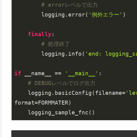
# errorレベルで出力
        logging.error(
'例外エラー'
)

finally
:

# 処理終了
        logging.info(
'end: logging_s
if
 __name__ == 
'__main__'
:

# DEBUGレベルでログ出力
    logging.basicConfig(filename=
'le
format=FORMMATER)
