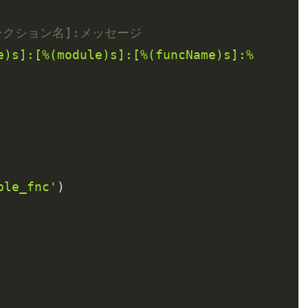
ンクション名]:メッセージ
e)s]:[%(module)s]:[%(funcName)s]:%
ple_fnc'
)
