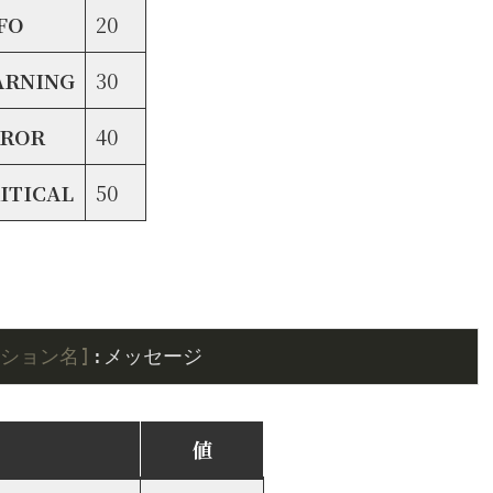
FO
20
ARNING
30
RROR
40
ITICAL
50
。
ション名]
:メッセージ
値