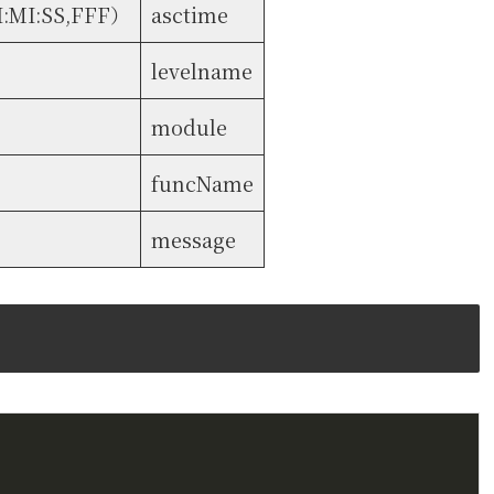
MI:SS,FFF）
asctime
levelname
module
funcName
message