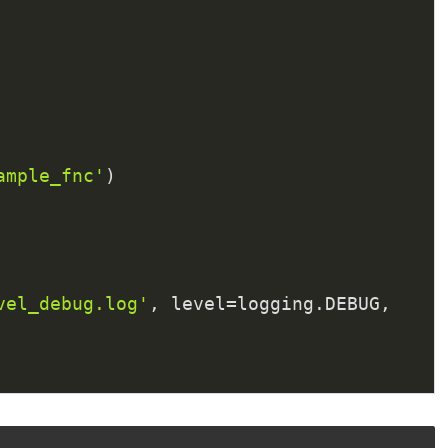
ample_fnc'
)

vel_debug.log'
, level=logging.DEBUG, 