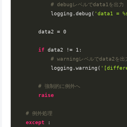
# debugレベルでdata1を出力
            logging.debug(
'data1 = %
        data2 = 
0
if
 data2 != 
1
:

# warningレベルでdata2を出
            logging.warning(
'[differ
# 強制的に例外へ
raise
# 例外処理
except
 :
