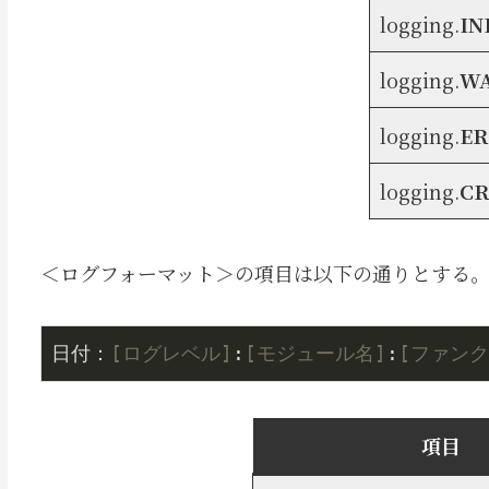
logging.
IN
logging.
W
logging.
E
logging.
CR
＜ログフォーマット＞の項目は以下の通りとする
日付：
[ログレベル]
:
[モジュール名]
:
[ファンク
項目