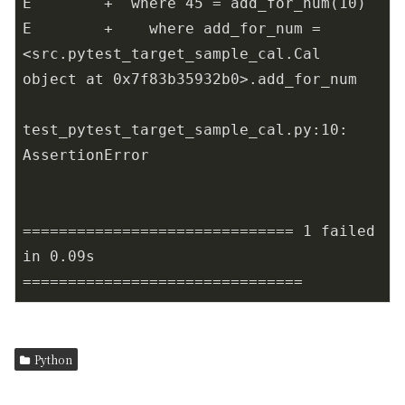
E        +  where 45 = add_for_num(10)

E        +    where add_for_num = 
<src.pytest_target_sample_cal.Cal 
object at 0x7f83b35932b0>.add_for_num

test_pytest_target_sample_cal.py:10: 
AssertionError

============================== 1 failed 
in 0.09s 
===============================
Python