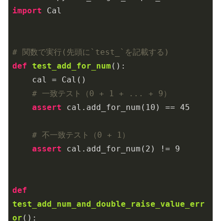
import
 Cal

# 関数で実行(先頭に`test_`を記載する)
def
test_add_for_num
()
:
    cal = Cal()

# 一致テスト（0 + 1 + ... + 9）
assert
 cal.add_for_num(
10
) == 
45
# 不一致テスト（0 + 1）
assert
 cal.add_for_num(
2
) != 
9
def
test_add_num_and_double_raise_value_err
or
()
: