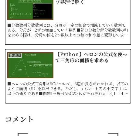
プ処理で解く
■分数数列分数数列とは、分母が一定の割合で増減していく数列で
ある。分母が＋2ずつ増加していく数列■部分分数分解分数数列の和
を求める際は、分母の値を2つ数以上の分数の和や差に変形して求め
る（部分分数分解）。■分数数列の和の求め方（机上計算）次...
【Python】ヘロンの公式を使っ
高校数学
て三角形の面積を求める
■ヘロンの公式三角形ABCについて、3辺の長さがわかれば、以下の
ように面積（S）を算出できる。ただし、s（ルート内の小文字 ）は
以下の通りである■例題1三角形ABCの3辺がそれぞれ a = 3, b = 4, c
= 5 の時、三角形ABC...
コメント