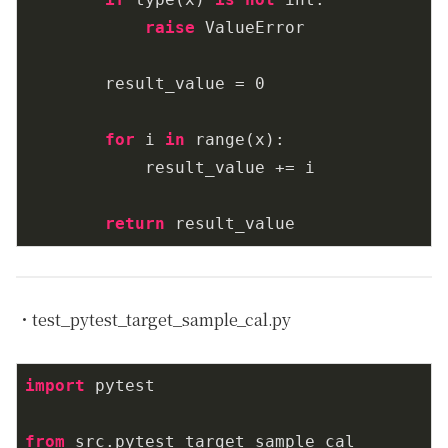
raise
 ValueError

        result_value = 
0
for
 i 
in
 range(x):

            result_value += i

return
・test_pytest_target_sample_cal.py
import
 pytest

from
 src.pytest_target_sample_cal 