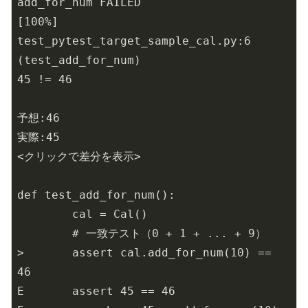
add_for_num FAILED                
[100%]

test_pytest_target_sample_cal.py:6 
(test_add_for_num)

45 != 46

予想:46

実際:45

<クリックで差分を表示>

def test_add_for_num():

        cal = Cal()

        # 一致テスト（0 + 1 + ... + 9）

>       assert cal.add_for_num(10) == 
46

E       assert 45 == 46
