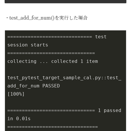
・test_add_for_num()を実行した場合
============================= test 
session starts 
==============================

collecting ... collected 1 item

test_pytest_target_sample_cal.py::test_
add_for_num PASSED                
[100%]

============================== 1 passed 
in 0.01s 
===============================