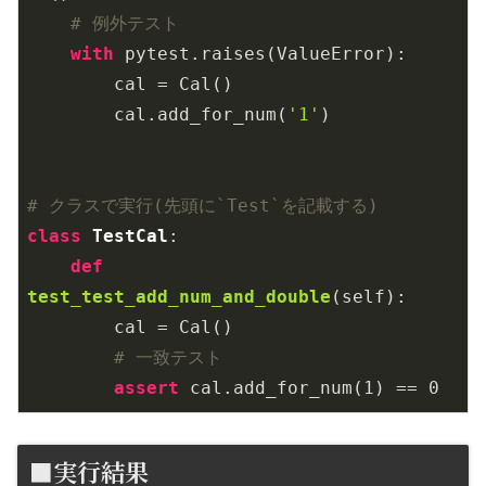
# 例外テスト
with
 pytest.raises(ValueError):

        cal = Cal()

        cal.add_for_num(
'1'
)

# クラスで実行(先頭に`Test`を記載する)
class
TestCal
:
def
test_test_add_num_and_double
(self)
:
        cal = Cal()

# 一致テスト
assert
 cal.add_for_num(
1
) == 
0
■実行結果