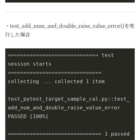
・test_add_num_and_double_raise_value_error()を実
行した場合
============================= test 
session starts 
==============================

collecting ... collected 1 item

test_pytest_target_sample_cal.py::test_
add_num_and_double_raise_value_error 
PASSED [100%]

============================== 1 passed 