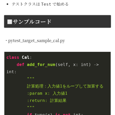
テストクラスは
で始める
Test
■サンプルコード
・pytest_target_sample_cal.py
class
Cal
:
def
add_for_num
(self, x: int)
 -> 
int:
"""

        計算処理：入力値1をループして加算する

        :param x: 入力値1

        :return: 計算結果

        """
if
 type(x) 
is
not
 int:
