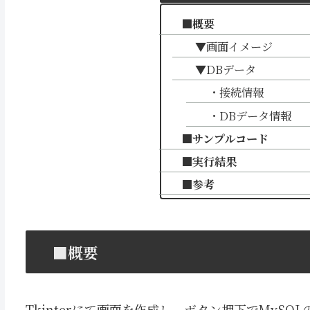
■概要
▼画面イメージ
▼DBデータ
・接続情報
・DBデータ情報
■サンプルコード
■実行結果
■参考
■概要
Tkinterにて画面を作成し、ボタン押下でMySQ