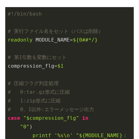
# 実行ファイル名をセット（パスは削除）
readonly
 MODULE_NAME=
${0##*/}
# 第1引数を変数にセット
compression_flg=
$1
# 圧縮フラグ判定処理
#   0:tar.gz形式に圧縮
#   1:zip形式に圧縮
#   0、1以外:エラーメッセージ出力
case
"
$compression_flg
"
in
"0"
)

printf
'%s\n'
"
${MODULE_NAME}
：