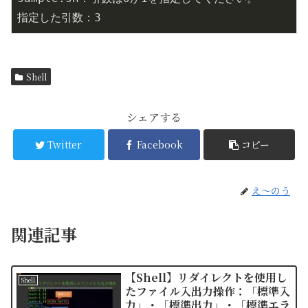
指定した引数：3
Shell
シェアする
Twitter
Facebook
コピー
え〜のう
関連記事
【Shell】リダイレクトを使用し
Shell
たファイル入出力操作：「標準入
力」・「標準出力」・「標準エラ