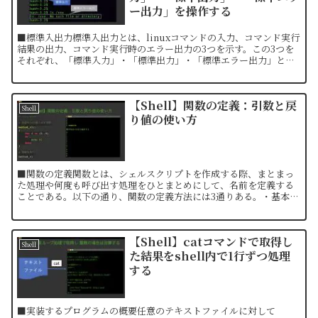
ー出力」を操作する
■標準入出力標準入出力とは、linuxコマンドの入力、コマンド実行
結果の出力、コマンド実行時のエラー出力の3つを示す。この3つを
それぞれ、「標準入力」・「標準出力」・「標準エラー出力」と呼
ぶ。下表に標準入出力の概要を示す。標準入出力概要ファ...
【Shell】関数の定義：引数と戻
Shell
り値の使い方
■関数の定義関数とは、シェルスクリプトを作成する際、まとまっ
た処理や何度も呼び出す処理をひとまとめにして、名前を定義する
ことである。以下の通り、関数の定義方法には3通りある。・基本形
function 関数名(){ 処理}・()を省略f...
【Shell】catコマンドで取得し
Shell
た結果をshell内で1行ずつ処理
する
■実装するプログラムの概要任意のテキストファイルに対して