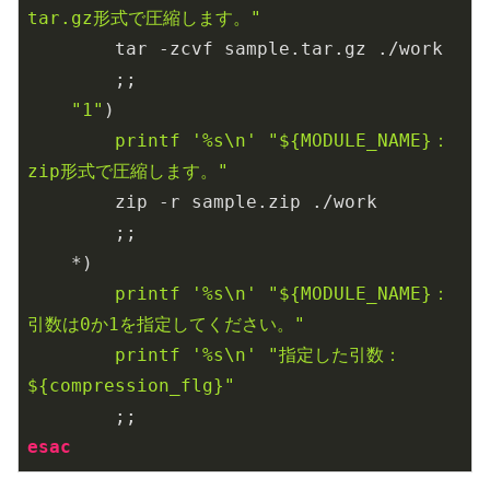
tar.gz形式で圧縮します。"
        tar -zcvf sample.tar.gz ./work

        ;;

"1"
)

printf
'%s\n'
"
${MODULE_NAME}
：
zip形式で圧縮します。"
        zip -r sample.zip ./work

        ;;

    *)

printf
'%s\n'
"
${MODULE_NAME}
：
引数は0か1を指定してください。"
printf
'%s\n'
"指定した引数：
${compression_flg}
"
esac