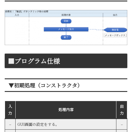
■プログラム仕様
▼初期処理（コンストラクタ）
入
出
処理内容
力
力
–
GUI画面の設定をする。
–