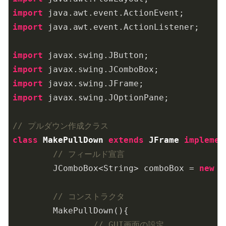
import
import
 java.awt.event.ActionListener;

import
import
import
import
 javax.swing.JOptionPane;

// プルダウン作成クラス
class
MakePullDown
extends
JFrame
implemen
// フィールド宣言
	JComboBox<String> comboBox = 
new
 J
// コンストラクタ
	MakePullDown(){

// GUI画面の設定