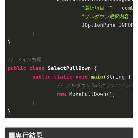
"選択項目："
 + combo
"プルダウン選択内容"
,

			JOptionPane.INFORMATION_MESSAGE);

	}

}

// メイン処理 
public
class
SelectPullDown
{

public
static
void
main
(String[] a
// プルダウン作成クラスのインス
new
 MakePullDown();

	}

}
■実行結果