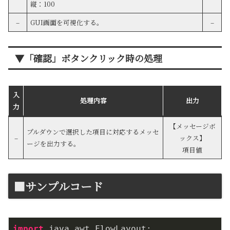
縦：100
–
GUI画面を可視化する。
–
▼「確認」ボタンクリック時の処理
入
処理内容
出力
力
【メッセージボ
プルダウンで選択した項目に対応するメッセ
–
ックス】
ージを出力する。
項目値
■サンプルコード
import