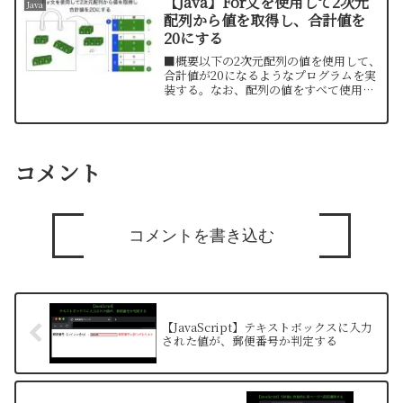
【Java】For文を使用して2次元
Java
の場合は「5...
配列から値を取得し、合計値を
20にする
■概要以下の2次元配列の値を使用して、
合計値が20になるようなプログラムを実
装する。なお、配列の値をすべて使用し
なくても良い。{ {1, 2}, {3, 4, 5}, {6, 7, 8}}
■計算方法以下表のうち、赤字の値「1,
2, 4, ...
コメント
コメントを書き込む
【JavaScript】テキストボックスに入力
された値が、郵便番号か判定する