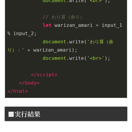
document
.write(
'<br>'
);

// わり算（余り）
let
 warizan_amari = input_1 
% input_2;

document
.write(
'わり算（余
り）：'
 + warizan_amari);

document
.write(
'<br>'
);

</
script
>
</
body
>
</
html
>
■実行結果