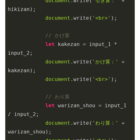
document
.write(
'引き算：'
 + 
hikizan);

document
.write(
'<br>'
);

// かけ算
let
 kakezan = input_1 * 
input_2;

document
.write(
'かけ算：'
 + 
kakezan);

document
.write(
'<br>'
);

// わり算
let
 warizan_shou = input_1 
/ input_2;

document
.write(
'わり算：'
 + 
warizan_shou);
