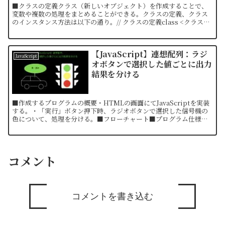
■クラスの定義クラス（新しいオブジェクト）を作成することで、
変数や複数の処理をまとめることができる。クラスの定義、クラス
のインスタンス方法は以下の通り。// クラスの定義class <クラス名
> { // ここに処理を定義する。}//...
【JavaScript】連想配列：ラジ
JavaScript
オボタンで選択した値ごとに出力
結果を分ける
■作成するプログラムの概要・HTMLの画面にてJavaScriptを実装
する。・「実行」ボタン押下時、ラジオボタンで選択した信号機の
色について、処理を分ける。■フローチャート■プログラム仕様処
理名信号機の色判定処理概要「実行」ボタン押下時、...
コメント
コメントを書き込む