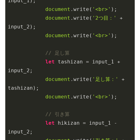
input_1);

document
.write(
'<br>'
);

document
.write(
'2つ目：'
 + 
input_2);

document
.write(
'<br>'
);

// 足し算
let
 tashizan = input_1 + 
input_2;

document
.write(
'足し算：'
 + 
tashizan);

document
.write(
'<br>'
);

// 引き算
let
 hikizan = input_1 - 
input_2;
