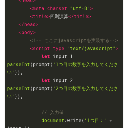
<
head
>
<
meta
charset
=
"utf-8"
>
<
title
>
四則演算
</
title
>
</
head
>
<
body
>
<!-- ここにjavascriptを実装する-->
<
script
type
=
"text/javascript"
>
let
 input_1 = 
parseInt
(prompt(
'1つ目の数字を入力してくださ
い'
));

let
 input_2 = 
parseInt
(prompt(
'2つ目の数字を入力してくださ
い'
));

// 入力値
document
.write(
'1つ目：'
 + 