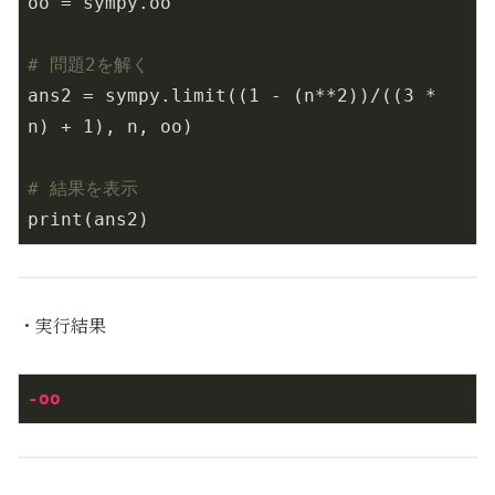
oo = sympy.oo

# 問題2を解く
ans2 = sympy.limit((
1
 - (n**
2
))/((
3
 * 
n) + 
1
), n, oo)

# 結果を表示
print(ans2)
・実行結果
-oo