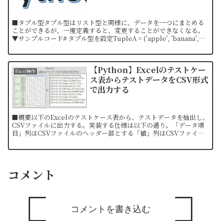
■タプル型タプル型はリスト型と同様に、データを一つにまとめる
ことができるが、一度定義すると、変更することができなくなる。
▼サンプルコード# タプル型を設定TupleA = ('apple', 'banana',
'orange')# 全ての...
【Python】Excelのテストケー
Excel操作
ス表からテストデータをCSV形式
で出力する
■概要以下のExcelのテストケース表から、テストデータを抽出し、
CSVファイルに出力する。実装する仕様は以下の通り。「データ項
目」列はCSVファイルのヘッダー部とする「値」列はCSVファイル
のデータ部とするExcelの「main」シートか...
コメント
コメントを書き込む