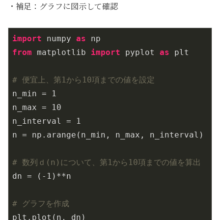
・補足：グラフに図示して確認
import
 numpy 
as
from
 matplotlib 
import
 pyplot 
as
 plt

# 便宜上、第1から10項までの値を設定
n_min = 
1
n_max = 
10
n_interval = 
1
n = np.arange(n_min, n_max, n_interval)

# 数列ｄ(n)について、第1から10項までの値を算出
dn = (
-1
)**n

# グラフを作成
plt.plot(n, dn)
