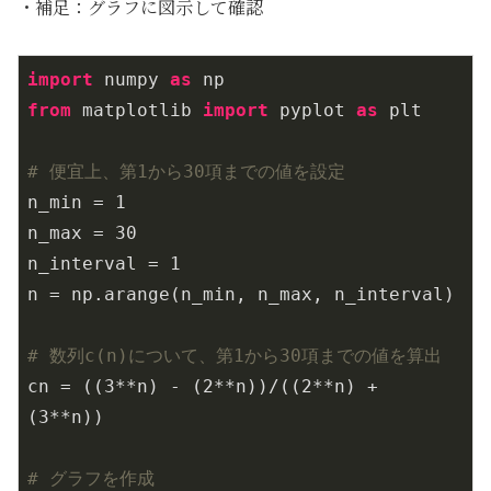
・補足：グラフに図示して確認
import
 numpy 
as
from
 matplotlib 
import
 pyplot 
as
 plt

# 便宜上、第1から30項までの値を設定
n_min = 
1
n_max = 
30
n_interval = 
1
n = np.arange(n_min, n_max, n_interval)

# 数列c(n)について、第1から30項までの値を算出
cn = ((
3
**n) - (
2
**n))/((
2
**n) + 
(
3
**n))

# グラフを作成