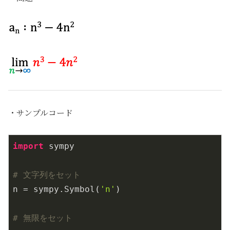
・サンプルコード
import
 sympy

# 文字列をセット
n = sympy.Symbol(
'n'
)

# 無限をセット