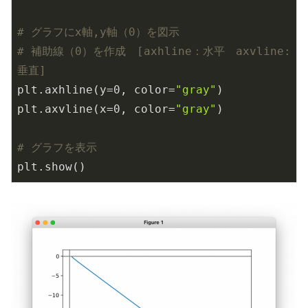
# グラフにx軸,y軸（0）を図示
# 補助線（0）を作成　[axhline：水平　axvline:
垂直]
plt.axhline(y=
0
, color=
"gray"
)

plt.axvline(x=
0
, color=
"gray"
)

# グラフを表示
plt.show()