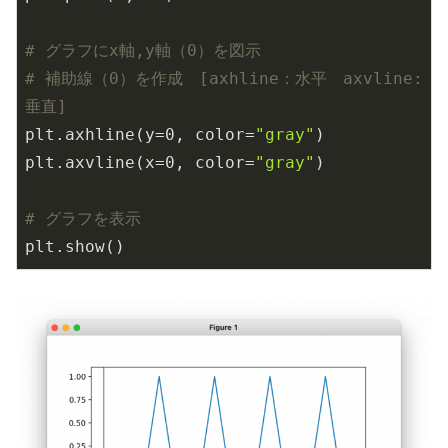
# グラフにx軸,y軸（0）を図示
# 補助線（0）を作成　[axhline：水平　axvline:
垂直]
plt.axhline(y=
0
, color=
"gray"
)

plt.axvline(x=
0
, color=
"gray"
)

# グラフを表示
plt.show()