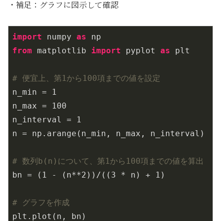
・補足：グラフに図示して確認
import
 numpy 
as
from
 matplotlib 
import
 pyplot 
as
 plt

# 便宜上、第1から100項までの値を設定
n_min = 
1
n_max = 
100
n_interval = 
1
n = np.arange(n_min, n_max, n_interval)

# 数列b(n)について、第1から100項までの値を算出
bn = (
1
 - (n**
2
))/((
3
 * n) + 
1
)

# グラフを作成
plt.plot(n, bn)
