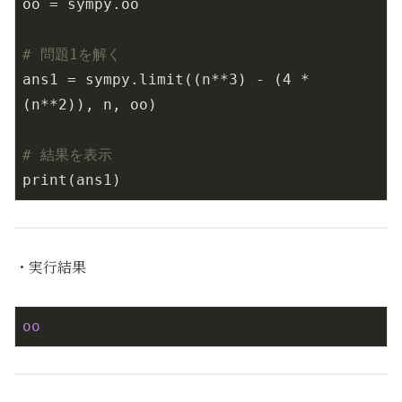
oo = sympy.oo

# 問題1を解く
ans1 = sympy.limit((n**
3
) - (
4
 * 
(n**
2
)), n, oo)

# 結果を表示
print(ans1)
・実行結果
oo