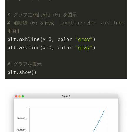
# グラフにx軸,y軸（0）を図示
# 補助線（0）を作成　[axhline：水平　axvline:
垂直]
plt.axhline(y=
0
, color=
"gray"
)

plt.axvline(x=
0
, color=
"gray"
)

# グラフを表示