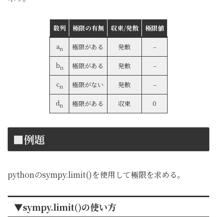
数列
極限の有無
収束/発散
極限値
a
極限がある
発散
–
n
b
極限がある
発散
–
n
c
極限がない
発散
–
n
d
極限がある
収束
0
n
■例題
pythonのsympy.limit()を使用して極限を求める。
▼sympy.limit()の使い方