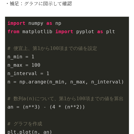
・補足：グラフに図示して確認
import
 numpy 
as
from
 matplotlib 
import
 pyplot 
as
 plt

# 便宜上、第1から100項までの値を設定
n_min = 
1
n_max = 
100
n_interval = 
1
n = np.arange(n_min, n_max, n_interval)

# 数列a(n)について、第1から100項までの値を算出
an = (n**
3
) - (
4
 * (n**
2
))

# グラフを作成
plt.plot(n, an)
